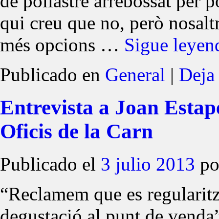
de pollastre arrebossat per p
qui creu que no, però nosalt
més opcions …
Sigue leye
Publicado en
General
|
Deja
Entrevista a Joan Estap
Oficis de la Carn
Publicado el
3 julio 2013
po
“Reclamem que es regularitzi
degustació al punt de venda