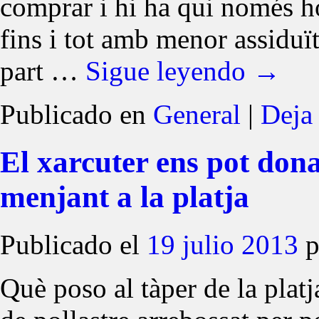
comprar i hi ha qui només ho
fins i tot amb menor assiduï
part …
Sigue leyendo
→
Publicado en
General
|
Deja
El xarcuter ens pot dona
menjant a la platja
Publicado el
19 julio 2013
p
Què poso al tàper de la platj